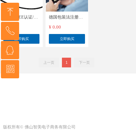
ꁸ
德国WEEE认证/产
德国包装法注册
品安全法
VerpackG
¥ 0.00
¥ 0.00
ꂅ
回到顶部
立即购买
立即购买
ꁗ
15876589006
上一页
1
下一页
ꀥ
QQ客服
微信二维码
版权所有©
佛山智美电子商务有限公司